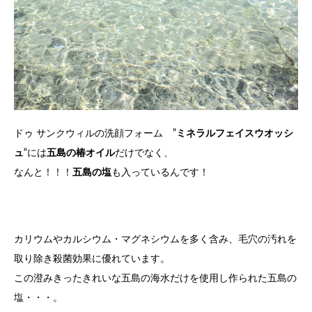
ドゥ サンクウィルの洗顔フォーム ”
ミネラルフェイスウオッシ
ュ
“には
五島の椿オイル
だけでなく、
なんと！！！
五島の塩
も入っているんです！
カリウムやカルシウム・マグネシウムを多く含み、毛穴の汚れを
取り除き殺菌効果に優れています。
この澄みきったきれいな五島の海水だけを使用し作られた五島の
塩・・・。