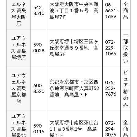
ェルネ
大阪府大阪市中央区難
全
06-
542-
ス 髙島
波５丁目１番５号 髙
6631-
商
8510
1699
屋大阪
島屋7Ｆ
品
店
一
ユアウ
大阪府堺市堺区三国ヶ
部
072-
ェルネ
590-
丘御幸通５９番地 髙
229-
取
0028
ス 髙島
1065
島屋5Ｆ
扱
屋堺店
い
ピ
ユアウ
ュ
ェルネ
京都府京都市下京区四
075-
ア
600-
ス 髙島
条通河原町西入真町52
252-
8520
椿
7676
屋京都
番地 髙島屋７Ｆ
の
店
み
ユアウ
ェルネ
大阪府堺市南区茶山台
全
072-
590-
ス 髙島
1丁目3番地1号 髙島
294-
商
0115
3075
屋泉北
屋１Ｆ
品