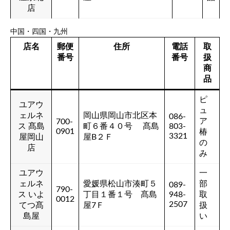
店
中国・四国・九州
店名
郵便
住所
電話
取
番号
番号
扱
商
品
ピ
ユアウ
ュ
ェルネ
岡山県岡山市北区本
086-
ア
700-
ス 髙島
町６番４０号 髙島
803-
0901
椿
3321
屋岡山
屋B２Ｆ
の
店
み
ユアウ
一
ェルネ
愛媛県松山市湊町５
部
089-
790-
ス いよ
丁目１番１号 髙島
948-
取
0012
2507
てつ髙
屋7Ｆ
扱
島屋
い