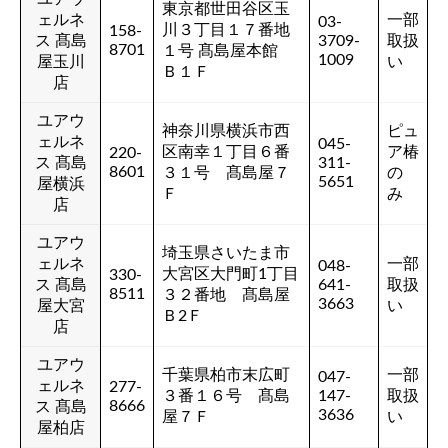
東京都世田谷区玉
ェルネ
一部
03-
川３丁目１７番地
158-
ス 髙島
3709-
取扱
8701
１号 髙島屋本館
1009
屋玉川
い
Ｂ１Ｆ
店
ユアウ
神奈川県横浜市西
ピュ
ェルネ
045-
区南幸１丁目６番
ア椿
220-
ス 髙島
311-
8601
３１号 髙島屋７
の
5651
屋横浜
Ｆ
み
店
ユアウ
埼玉県さいたま市
ェルネ
一部
048-
大宮区大門町1丁目
330-
ス 髙島
641-
取扱
8511
３２番地 髙島屋
3663
屋大宮
い
Ｂ2Ｆ
店
ユアウ
千葉県柏市末広町
一部
047-
ェルネ
277-
３番１６号 髙島
147-
取扱
8666
ス 髙島
3636
屋７Ｆ
い
屋柏店