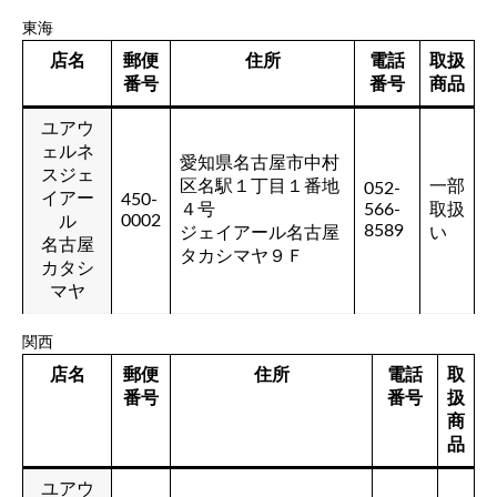
東海
店名
郵便
住所
電話
取扱
番号
番号
商品
ユアウ
ェルネ
愛知県名古屋市中村
スジェ
区名駅１丁目１番地
一部
052-
イアー
450-
４号
566-
取扱
0002
ル
8589
ジェイアール名古屋
い
名古屋
タカシマヤ９Ｆ
カタシ
マヤ
関西
店名
郵便
住所
電話
取
番号
番号
扱
商
品
ユアウ