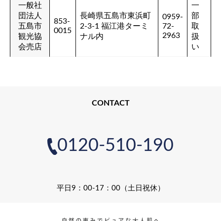
一般社
一
団法人
長崎県五島市東浜町
部
0959-
853-
五島市
2-3-1 福江港ターミ
72-
取
0015
2963
観光協
ナル内
扱
会売店
い
CONTACT
0120-510-190
平日9：00-17：00（土日祝休）