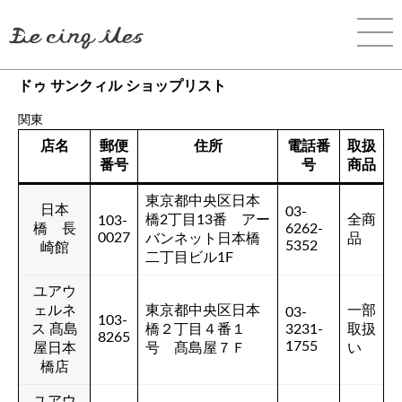
ドゥ サンクィル ショップリスト
関東
店名
郵便
住所
電話番
取扱
番号
号
商品
東京都中央区日本
日本
03-
橋2丁目13番 アー
全商
103-
橋 長
6262-
0027
バンネット日本橋
品
5352
崎館
二丁目ビル1F
ユアウ
ェルネ
東京都中央区日本
一部
03-
103-
ス 髙島
橋２丁目４番１
3231-
取扱
8265
1755
屋日本
号 髙島屋７Ｆ
い
橋店
ユアウ