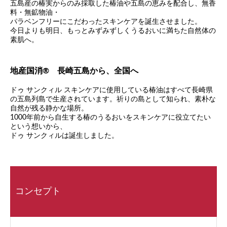
五島産の椿実からのみ採取した椿油や五島の恵みを配合し、無香
料・無鉱物油・
パラベンフリーにこだわったスキンケアを誕生させました。
今日よりも明日、もっとみずみずしくうるおいに満ちた自然体の
素肌へ。
地産国消® 長崎五島から、全国へ
ドゥ サンクィル スキンケアに使用している椿油はすべて長崎県
の五島列島で生産されています。祈りの島として知られ、素朴な
自然が残る静かな場所。
1000年前から自生する椿のうるおいをスキンケアに役立てたい
という想いから、
ドゥ サンクィルは誕生しました。
コンセプト