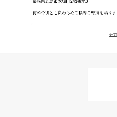
長崎県五島市木場町241番地3
何卒今後とも変わらぬご指導ご鞭撻を賜りま
←