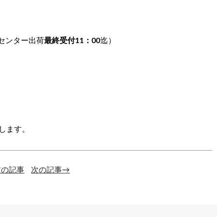
ンター出荷
最終受付11：00
迄）
します。
前の記事
次の記事→