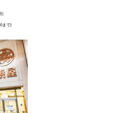
月)
00まで)